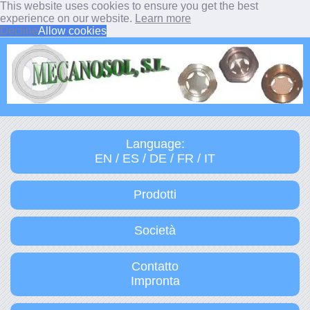
This website uses cookies to ensure you get the best
experience on our website.
Learn more
Decline
Allow cookies
Language:
EN / ES / DE / FR / IT
Prodotti
Società
Contatto
Impronta