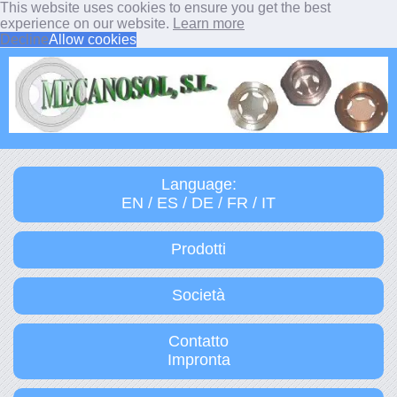
This website uses cookies to ensure you get the best
experience on our website.
Learn more
Decline
Allow cookies
Language:
EN / ES / DE / FR / IT
Prodotti
Società
Contatto
Impronta