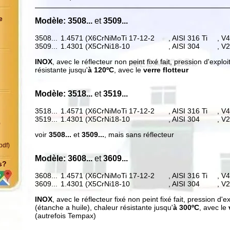
e
Modèle
: 3508...
et
3509...
3508...
1.4571 (X6CrNiMoTi 17-12-2
, AISI 316 Ti
, V
3509...
1.4301 (X5CrNi18-10
, AISI 304
, V
INOX
, avec le réflecteur non peint fixé fait, pression d'explo
résistante jusqu'
à 120ºC
, avec le
verre flotteur
Modèle
: 3518...
et
3519...
3518...
1.4571 (X6CrNiMoTi 17-12-2
, AISI 316 Ti
, V
3519...
1.4301 (X5CrNi18-10
, AISI 304
, V
)
voir
3508...
et
3509...
, mais sans réflecteur
pdf)
Modèle
: 3608...
et
3609...
s?
ps
3608...
1.4571 (X6CrNiMoTi 17-12-2
, AISI 316 Ti
, V
3609...
1.4301 (X5CrNi18-10
, AISI 304
, V
INOX
, avec le réflecteur fixé non peint fixé fait, pression d'e
(étanche a huile), chaleur résistante jusqu'
à 300ºC
, avec le
(autrefois Tempax)