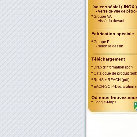
l'acier spécial ( INOX )
- verre de vue de pétrol
º Groupe VA
- vissé du devant
Fabrication spéciale
º Groupe E
- selon le dessin
Téléchargement
º Drap d'information (pdf)
º Catalogue de produit (pdf
º RoHS + REACH (pdf)
º EACH-SCIP-Declaration (
Où nous trouvez-vou
º Google-Ma