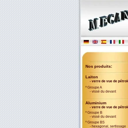
Nos produits:
Laiton
- verre de vue de pétrol
º Groupe A
- vissé du devant
Aluminium
- verre de vue de pétrol
º Groupe B
- vissé du devant
º Groupe BS
- hexagonal, sertissage