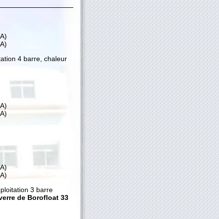
4A)
2A)
itation 4 barre, chaleur
4A)
2A)
4A)
2A)
xploitation 3 barre
verre de Borofloat 33