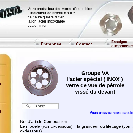
Votre producteur des verres d'exposition
d'indicateur de niveau d'huile
de haute qualité fait en
lation, acier inoxydable
et aluminium
Enseigne
Entreprise
Contact
d'imprimeur
Groupe VA
l'acier spécial
( INOX )
e
verre de vue de pétrole
vissé du devant
e
Vous trouvez notre catalog
No. d'article Composition:
Le modèle (voir ci-dessous) + la grandeur du filettage (voir
ci-dessous)