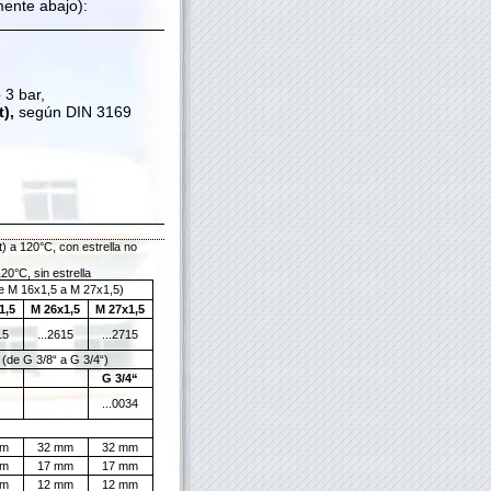
mente abajo):
 3 bar,
t),
según DIN 3169
t) a 120°C, con estrella no
120°C, sin estrella
e M 16x1,5 a M 27x1,5)
1,5
M 26x1,5
M 27x1,5
15
...2615
...2715
(de G 3/8“ a G 3/4“)
G 3/4“
...0034
mm
32 mm
32 mm
mm
17 mm
17 mm
mm
12 mm
12 mm