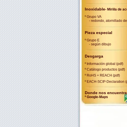
Inoxidable
- Miriila de ac
º Grupo VA
- redondo, atornillado d
Pieza especial
º Grupo E
- según dibujo
Desgarga
º Información global
(pdf)
º Catálogo productos (pdf)
º RoHS + REACH (pdf)
º EACH-SCIP-Declaration (
Donde nos encuentr
º Google-Ma