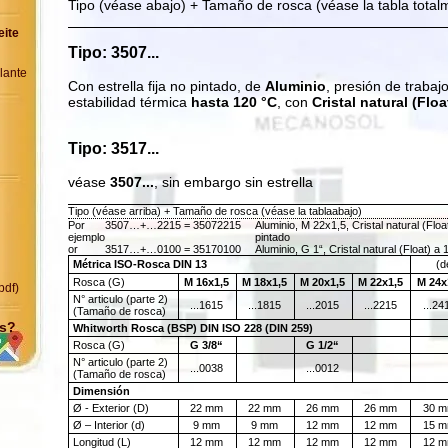
Tipo (véase abajo) + Tamaño de rosca (véase la tabla total
eite
Tipo: 3507...
elante
Con estrella fija no pintado, de
Aluminio
, presión de trabajo
estabilidad térmica
hasta 120 °C
, con
Cristal natural (Floa
Tipo: 3517...
véase
3507...
, sin embargo sin estrella
Tipo (véase arriba) + Tamaño de rosca (véase la tablaabajo)
Por
3507…+…2215 = 35072215
Aluminio, M 22x1,5, Cristal natural (Floa
ejemplo
pintado
or
3517…+…0100 = 35170100
Aluminio, G 1“, Cristal natural (Float) a 
Métrica ISO-Rosca DIN 13
(d
Rosca (G)
M 16x1,5
M 18x1,5
M 20x1,5
M 22x1,5
M 24x
pdf)
N° articulo (parte 2)
...1615
...1815
...2015
...2215
...24
(Tamaño de rosca)
as?
Whitworth Rosca (BSP) DIN ISO 228 (DIN 259)
ps
Rosca (G)
G 3/8“
G 1/2“
N° articulo (parte 2)
...0038
...0012
(Tamaño de rosca)
Dimensión
Ø - Exterior (D)
22 mm
22 mm
26 mm
26 mm
30 
Ø – Interior (d)
9 mm
9 mm
12 mm
12 mm
15 
Longitud (L)
12 mm
12 mm
12 mm
12 mm
12 