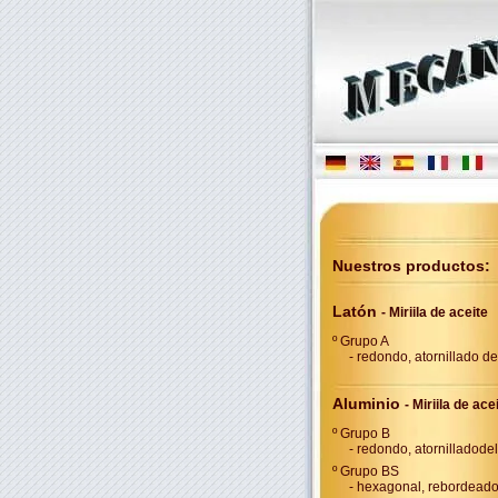
Nuestros productos:
Latón
- Miriila de aceite
º Grupo A
- redondo, atornillado d
Aluminio
- Miriila de ace
º Grupo B
- redondo, atornilladode
º Grupo BS
- hexagonal, rebordead